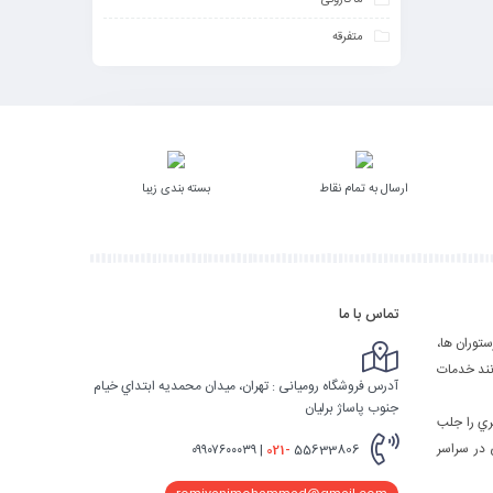
ماکارونی
متفرقه
ارسال به تمام نقاط
بسته بندی زیبا
تماس با ما
ستوران ها،
انند خدمات
آدرس فروشگاه رومیانی : تهران، ميدان محمديه ابتداي خيام
جنوب پاساژ برليان
ري را جلب
 در سراسر
021-
55633806 | ٠٩٩٠٧٦٠٠٠٣٩