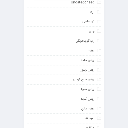
Uncategorized
ارده
تن ماهی
چای
رب گوجه‌فرنگی
روغن
روغن جامد
روغن زیتون
روغن سرخ کردنی
روغن سویا
روغن کنجد
روغن مایع
صبحانه