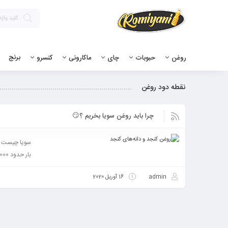
برنج
روغن
حبوبات
چای
ماکارونی
کنسرو
نقطه دود روغن
چرا باید روغن سویا بخریم ؟😏
سویا چیست و ا
بار حدود 7000 سال قبل از میلاد در کشور چین کشت شده است و یک محصول باستانی به ...
admin
16 آوریل 2020