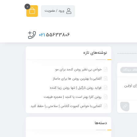
0
ورود / عضویت
021
55633806
نوشته‌های تازه
خواص بی نظیر روغن کنجد برای مو
فاقد دیدگاه
آشنایی با بهترین روغن ها برای ماساژ
ای اولین
فواید روغن نارگیل | تنها روغن زیبا کننده
روغن کلزا بهتر است یا کنجد | معجزه طبیعت
آشنایی با خواص کمپوت آناناس | سلامتی را حفظ کنید
دسته‌ها