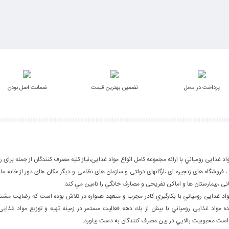
پرداخت در محل
تضمین بهترین قیمت
ضمانت اصل بودن
غذایی رومياني با ارائه مجموعه كامل انواع مواد غذایی،نياز كليه مصرف كنندگان از جمله برای ر
، فروشگاه های زنجیره ای ،ارگانهای دولتی و سازمان های نظامی و دیگر مکان های دور از خانه م
نی ،بیمارستان ها و اماکن تفریحی و مصارف خانگي را تامین مي كند.
 غذایی رومياني با بكارگيري كادر مجرب و متعهد همواره در تلاش بوده است كه رضايت مشت
مواد غذایی رومياني با بيش از يك دهه فعاليت مستمر در زمينه تهيه و توزيع مواد غذایی
است محبوبيت بالايي در بين مصرف كنندگان به دست بياورد.