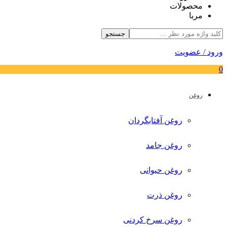
محصولات
مربا
جستجو
ورود / عضویت
0
روغن
روغن آفتابگردان
روغن جامد
روغن حیوانی
روغن ذرت
روغن سرخ کردنی