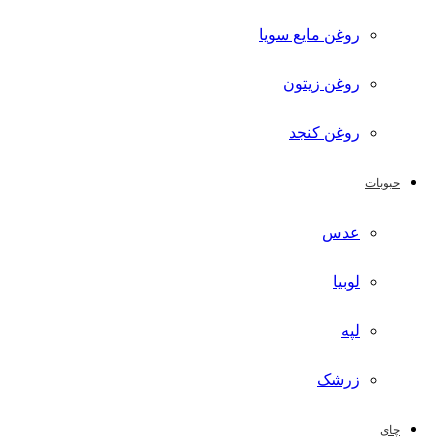
روغن مایع سویا
روغن زیتون
روغن کنجد
حبوبات
عدس
لوبیا
لپه
زرشک
چای