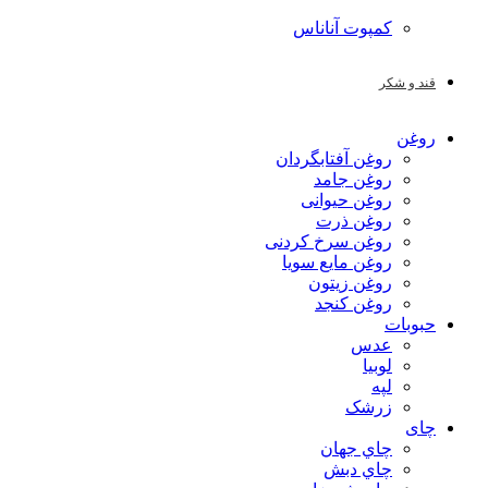
کمپوت آناناس
قند و شکر
روغن
روغن آفتابگردان
روغن جامد
روغن حیوانی
روغن ذرت
روغن سرخ کردنی
روغن مایع سویا
روغن زیتون
روغن کنجد
حبوبات
عدس
لوبیا
لپه
زرشک
چای
چاي جهان
چاي دبش