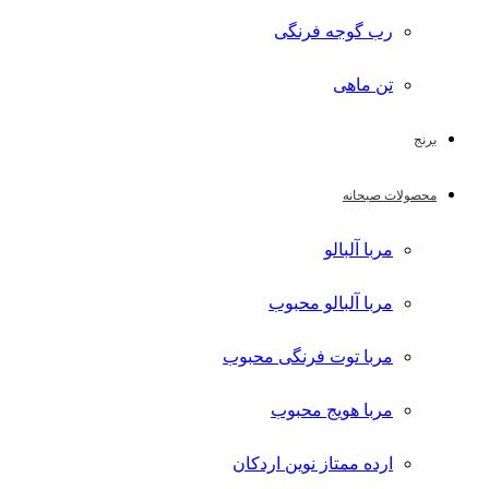
رب گوجه فرنگی
تن ماهی
برنج
محصولات صبحانه
مربا آلبالو
مربا آلبالو محبوب
مربا توت فرنگی محبوب
مربا هویج محبوب
ارده ممتاز نوین اردکان