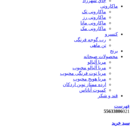
چاي شهرزاد
ماکارونی
ماکارونی تک
ماکارونی رز
ماکارونی مانا
ماکارونی مک
کنسرو
رب گوجه فرنگی
تن ماهی
برنج
محصولات صبحانه
مربا آلبالو
مربا آلبالو محبوب
مربا توت فرنگی محبوب
مربا هویج محبوب
ارده ممتاز نوین اردکان
کمپوت آناناس
قند و شکر
فهرست
55633806
021
سبد خرید