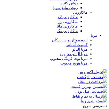
روغن کنجد
روغن مایع سویا
ماکارونی
ماکارونی تک
ماکارونی رز
ماکارونی مانا
ماکارونی مک
مربا
ارده ممتاز نوین اردکان
کمپوت آناناس
مربا آلبالو
مربا آلبالو محبوب
مربا توت فرنگی محبوب
مربا هویج محبوب
تحویل اکسپرس
ضمانت بازگشت
پرداخت در محل
تضمین بهترین قیمت
ضمانت اصل بودن
ارسال به تمام نقاط
بسته بندی زیبا
دسترسی سریع