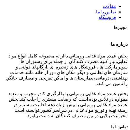
مقالات
تماس با ما
فروشگاه
مجوزها
درباره ما
پخش عمده مواد غذایی رومياني با ارائه مجموعه كامل انواع مواد
غذایی،نياز كليه مصرف كنندگان از جمله برای رستوران ها،
سوپرمارکت ها ، فروشگاه های زنجیره ای ،ارگانهای دولتی و
سازمان های نظامی و دیگر مکان های دور از خانه مانند خدمات
بهداشتی ،درمانی ،بیمارستان ها و اماکن تفریحی و مصارف خانگي
را تامین مي كند.
پخش عمده مواد غذایی رومياني با بكارگيري كادر مجرب و متعهد
همواره در تلاش بوده است كه رضايت مشتري را جلب كند.پخش
عمده مواد غذایی رومياني با بيش از يك دهه فعاليت مستمر در
زمينه تهيه و توزيع مواد غذایی در سراسر كشور،توانسته است
محبوبيت بالايي در بين مصرف كنندگان به دست بياورد.
تماس با ما