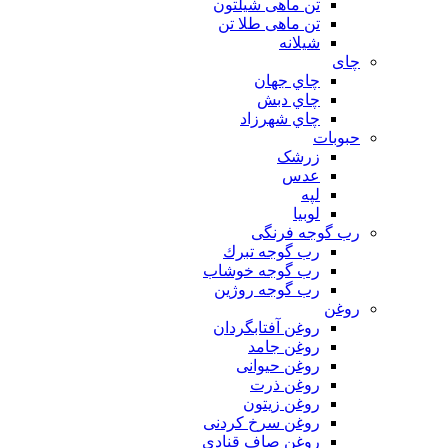
تن ماهی شیلتون
تن ماهی طلا تن
شیلانه
چای
چاي جهان
چاي دبش
چاي شهرزاد
حبوبات
زرشک
عدس
لپه
لوبیا
رب گوجه فرنگی
رب گوجه تبرك
رب گوجه خوشاب
رب گوجه روژین
روغن
روغن آفتابگردان
روغن جامد
روغن حیوانی
روغن ذرت
روغن زیتون
روغن سرخ کردنی
روغن صاف قنادی