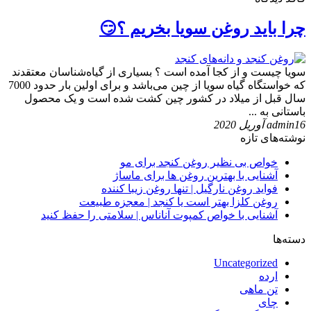
چرا باید روغن سویا بخریم ؟😏
سویا چیست و از کجا آمده است ؟ بسیاری از گیاه‌شناسان معتقدند
که خواستگاه گیاه سویا از چین می‌باشد و برای اولین بار حدود 7000
سال قبل از میلاد در کشور چین کشت شده است و یک محصول
باستانی به ...
16 آوریل 2020
admin
نوشته‌های تازه
خواص بی نظیر روغن کنجد برای مو
آشنایی با بهترین روغن ها برای ماساژ
فواید روغن نارگیل | تنها روغن زیبا کننده
روغن کلزا بهتر است یا کنجد | معجزه طبیعت
آشنایی با خواص کمپوت آناناس | سلامتی را حفظ کنید
دسته‌ها
Uncategorized
ارده
تن ماهی
چای