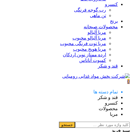
کنسرو
رب گوجه فرنگی
تن ماهی
برنج
محصولات صبحانه
مربا آلبالو
مربا آلبالو محبوب
مربا توت فرنگی محبوب
مربا هویج محبوب
ارده ممتاز نوین اردکان
کمپوت آناناس
قند و شکر
0
تمام دسته ها
قند و شکر
کنسرو
محصولات
مربا
جستجو
سبد خرید