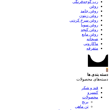
رب گوجه‌فرنگی
روغن
روغن جامد
روغن زیتون
روغن سرخ کردنی
روغن سویا
روغن کنجد
روغن مایع
صبحانه
ماکارونی
متفرقه
0
دسته بندی ها
دسته‌های محصولات
قند و شکر
کنسرو
محصولات
برنج
تن ماهی