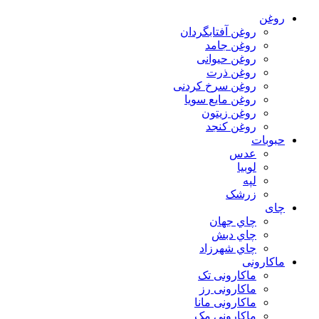
روغن
روغن آفتابگردان
روغن جامد
روغن حیوانی
روغن ذرت
روغن سرخ کردنی
روغن مایع سویا
روغن زیتون
روغن کنجد
حبوبات
عدس
لوبیا
لپه
زرشک
چای
چاي جهان
چاي دبش
چاي شهرزاد
ماکارونی
ماکارونی تک
ماکارونی رز
ماکارونی مانا
ماکارونی مک