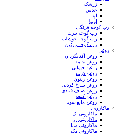
زرشک
عدس
لپه
لوبیا
رب گوجه فرنگی
رب گوجه تبرك
رب گوجه خوشاب
رب گوجه روژین
روغن
روغن آفتابگردان
روغن جامد
روغن حیوانی
روغن ذرت
روغن زیتون
روغن سرخ کردنی
روغن صاف قنادی
روغن کنجد
روغن مایع سویا
ماکارونی
ماکارونی تک
ماکارونی رز
ماکارونی مانا
ماکارونی مک