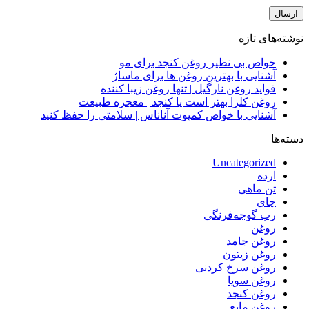
نوشته‌های تازه
خواص بی نظیر روغن کنجد برای مو
آشنایی با بهترین روغن ها برای ماساژ
فواید روغن نارگیل | تنها روغن زیبا کننده
روغن کلزا بهتر است یا کنجد | معجزه طبیعت
آشنایی با خواص کمپوت آناناس | سلامتی را حفظ کنید
دسته‌ها
Uncategorized
ارده
تن ماهی
چای
رب گوجه‌فرنگی
روغن
روغن جامد
روغن زیتون
روغن سرخ کردنی
روغن سویا
روغن کنجد
روغن مایع