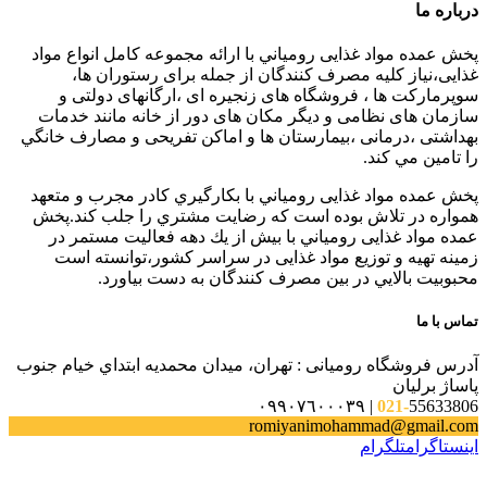
درباره ما
پخش عمده مواد غذایی رومياني با ارائه مجموعه كامل انواع مواد
غذایی،نياز كليه مصرف كنندگان از جمله برای رستوران ها،
سوپرمارکت ها ، فروشگاه های زنجیره ای ،ارگانهای دولتی و
سازمان های نظامی و دیگر مکان های دور از خانه مانند خدمات
بهداشتی ،درمانی ،بیمارستان ها و اماکن تفریحی و مصارف خانگي
را تامین مي كند.
پخش عمده مواد غذایی رومياني با بكارگيري كادر مجرب و متعهد
همواره در تلاش بوده است كه رضايت مشتري را جلب كند.پخش
عمده مواد غذایی رومياني با بيش از يك دهه فعاليت مستمر در
زمينه تهيه و توزيع مواد غذایی در سراسر كشور،توانسته است
محبوبيت بالايي در بين مصرف كنندگان به دست بياورد.
تماس با ما
آدرس فروشگاه رومیانی : تهران، ميدان محمديه ابتداي خيام جنوب
پاساژ برليان
021-
55633806 | ٠٩٩٠٧٦٠٠٠٣٩
romiyanimohammad@gmail.com
اینستاگرام
تلگرام