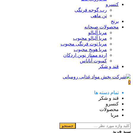
کنسرو
رب گوجه فرنگی
تن ماهی
برنج
محصولات صبحانه
مربا آلبالو
مربا آلبالو محبوب
مربا توت فرنگی محبوب
مربا هویج محبوب
ارده ممتاز نوین اردکان
کمپوت آناناس
قند و شکر
0
تمام دسته ها
قند و شکر
کنسرو
محصولات
مربا
جستجو
سبد خرید