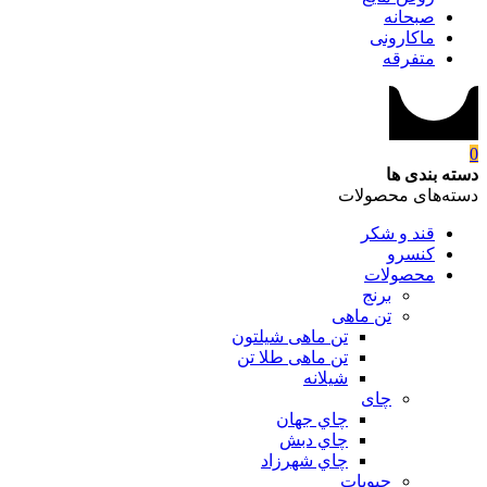
صبحانه
ماکارونی
متفرقه
0
دسته بندی ها
دسته‌های محصولات
قند و شکر
کنسرو
محصولات
برنج
تن ماهی
تن ماهی شیلتون
تن ماهی طلا تن
شیلانه
چای
چاي جهان
چاي دبش
چاي شهرزاد
حبوبات