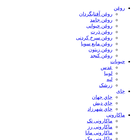
روغن
روغن آفتابگردان
روغن جامد
روغن حیوانی
روغن ذرت
روغن سرخ کردنی
روغن مایع سویا
روغن زیتون
روغن کنجد
حبوبات
عدس
لوبیا
لپه
زرشک
چای
چاي جهان
چاي دبش
چاي شهرزاد
ماکارونی
ماکارونی تک
ماکارونی رز
ماکارونی مانا
ماکارونی مک