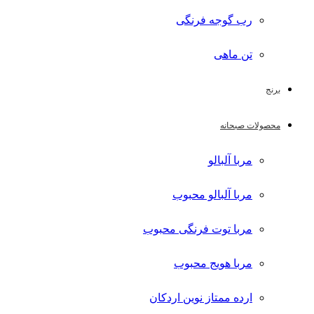
رب گوجه فرنگی
تن ماهی
برنج
محصولات صبحانه
مربا آلبالو
مربا آلبالو محبوب
مربا توت فرنگی محبوب
مربا هویج محبوب
ارده ممتاز نوین اردکان