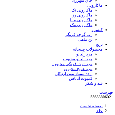
چاي شهرزاد
ماکارونی
ماکارونی تک
ماکارونی رز
ماکارونی مانا
ماکارونی مک
کنسرو
رب گوجه فرنگی
تن ماهی
برنج
محصولات صبحانه
مربا آلبالو
مربا آلبالو محبوب
مربا توت فرنگی محبوب
مربا هویج محبوب
ارده ممتاز نوین اردکان
کمپوت آناناس
قند و شکر
فهرست
55633806
021
صفحه نخست
چای