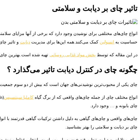
تاثیر چای بر دیابت و سلامتی
انواع چای‌های مختلفی برای نوشیدن وجود دارد که برخی از آنها مزایای سلامت
حساسیت به
انسولین
کمک می‌کنند.همه این‌ها برای مدیریت
دیابت
و تاثیر چا
در این مقاله که توسط
پخش مواد غذایی رومیانی
تهیه شده است.بهترین چای‌ه
چگونه چای در کنترل دیابت تاثیر می‌گذارد ؟
چای یکی از محبوب‌ترین نوشیدنی‌های جهان است که بیش از دو سوم جمعیت جها
انواع مختلف چای از جمله‌ چای‌های واقعی که از برگ گیاه
کاملیا سیننسیس
(Camellia sinensis .نام علمی گیاهی که چای را از آن تهیه می‌کنند.) مانند چای سیاه،سبز و
چای بابونه و … وجود دارد.
چای‌های واقعی و چای‌های گیاهی به دلیل داشتن ترکیبات گیاهی قدرتمند با انوا
چای بر دیابت و سلامتی را بهتر بشناسید.
برای مبتلایان به دیابت،تنظیم قند خون بسیار مهم است .انتخاب غذاها و نوشی