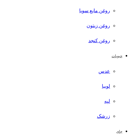
روغن مایع سویا
روغن زیتون
روغن کنجد
حبوبات
عدس
لوبیا
لپه
زرشک
چای