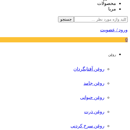
محصولات
مربا
جستجو
ورود / عضویت
0
روغن
روغن آفتابگردان
روغن جامد
روغن حیوانی
روغن ذرت
روغن سرخ کردنی