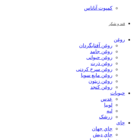
کمپوت آناناس
قند و شکر
روغن
روغن آفتابگردان
روغن جامد
روغن حیوانی
روغن ذرت
روغن سرخ کردنی
روغن مایع سویا
روغن زیتون
روغن کنجد
حبوبات
عدس
لوبیا
لپه
زرشک
چای
چاي جهان
چاي دبش