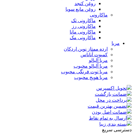
روغن کنجد
روغن مایع سویا
ماکارونی
ماکارونی تک
ماکارونی رز
ماکارونی مانا
ماکارونی مک
مربا
ارده ممتاز نوین اردکان
کمپوت آناناس
مربا آلبالو
مربا آلبالو محبوب
مربا توت فرنگی محبوب
مربا هویج محبوب
تحویل اکسپرس
ضمانت بازگشت
پرداخت در محل
تضمین بهترین قیمت
ضمانت اصل بودن
ارسال به تمام نقاط
بسته بندی زیبا
دسترسی سریع