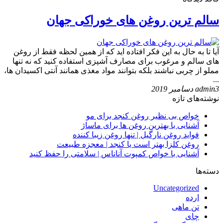
سالم ‌ترین روغن های خوراكی جهان
آیا تا به حال به این فكر افتاده اید كه از همین لحظه فقط از روغن
های سالم و مرغوب برای مصارف آشپزی استفاده كنید كه نه تنها
مملو از چربی نباشند بلكه بتوانند مواد مغذی همانند آنتی اكسیدان ها،
...
3 دسامبر 2019
admin
نوشته‌های تازه
خواص بی نظیر روغن کنجد برای مو
آشنایی با بهترین روغن ها برای ماساژ
فواید روغن نارگیل | تنها روغن زیبا کننده
روغن کلزا بهتر است یا کنجد | معجزه طبیعت
آشنایی با خواص کمپوت آناناس | سلامتی را حفظ کنید
دسته‌ها
Uncategorized
ارده
تن ماهی
چای