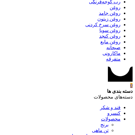
رب گوجه‌فرنگی
روغن
روغن جامد
روغن زیتون
روغن سرخ کردنی
روغن سویا
روغن کنجد
روغن مایع
صبحانه
ماکارونی
متفرقه
0
دسته بندی ها
دسته‌های محصولات
قند و شکر
کنسرو
محصولات
برنج
تن ماهی