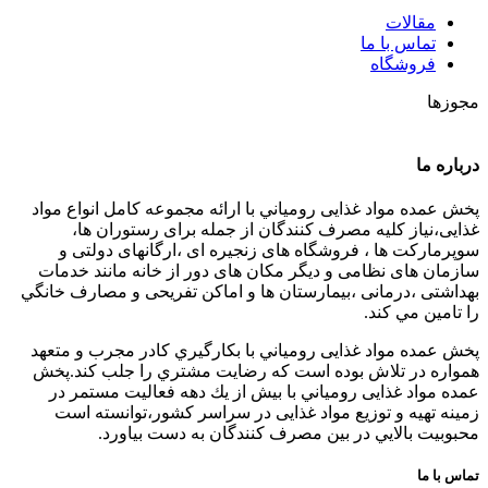
مقالات
تماس با ما
فروشگاه
مجوزها
درباره ما
پخش عمده مواد غذایی رومياني با ارائه مجموعه كامل انواع مواد
غذایی،نياز كليه مصرف كنندگان از جمله برای رستوران ها،
سوپرمارکت ها ، فروشگاه های زنجیره ای ،ارگانهای دولتی و
سازمان های نظامی و دیگر مکان های دور از خانه مانند خدمات
بهداشتی ،درمانی ،بیمارستان ها و اماکن تفریحی و مصارف خانگي
را تامین مي كند.
پخش عمده مواد غذایی رومياني با بكارگيري كادر مجرب و متعهد
همواره در تلاش بوده است كه رضايت مشتري را جلب كند.پخش
عمده مواد غذایی رومياني با بيش از يك دهه فعاليت مستمر در
زمينه تهيه و توزيع مواد غذایی در سراسر كشور،توانسته است
محبوبيت بالايي در بين مصرف كنندگان به دست بياورد.
تماس با ما