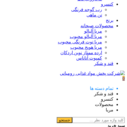
کنسرو
رب گوجه فرنگی
تن ماهی
برنج
محصولات صبحانه
مربا آلبالو
مربا آلبالو محبوب
مربا توت فرنگی محبوب
مربا هویج محبوب
ارده ممتاز نوین اردکان
کمپوت آناناس
قند و شکر
0
تمام دسته ها
قند و شکر
کنسرو
محصولات
مربا
جستجو
سبد خرید