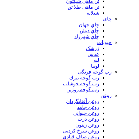
تن ماهی شیلتون
تن ماهی طلا تن
شیلانه
چای
چاي جهان
چاي دبش
چاي شهرزاد
حبوبات
زرشک
عدس
لپه
لوبیا
رب گوجه فرنگی
رب گوجه تبرك
رب گوجه خوشاب
رب گوجه روژین
روغن
روغن آفتابگردان
روغن جامد
روغن حیوانی
روغن ذرت
روغن زیتون
روغن سرخ کردنی
روغن صاف قنادی