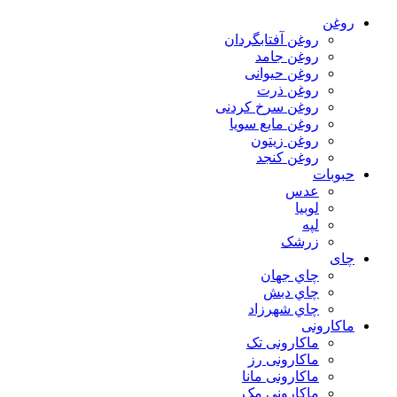
روغن
روغن آفتابگردان
روغن جامد
روغن حیوانی
روغن ذرت
روغن سرخ کردنی
روغن مایع سویا
روغن زیتون
روغن کنجد
حبوبات
عدس
لوبیا
لپه
زرشک
چای
چاي جهان
چاي دبش
چاي شهرزاد
ماکارونی
ماکارونی تک
ماکارونی رز
ماکارونی مانا
ماکارونی مک