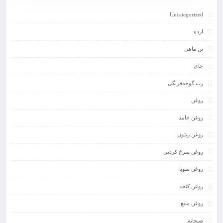
Uncategorized
ارده
تن ماهی
چای
رب گوجه‌فرنگی
روغن
روغن جامد
روغن زیتون
روغن سرخ کردنی
روغن سویا
روغن کنجد
روغن مایع
صبحانه