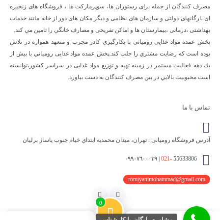
مصرف كنندگان از جمله برای رستوران ها، سوپرمارکت ها ، فروشگاه های زنجیره
ای ،ارگانهای دولتی و سازمان های نظامی و دیگر مکان های دور از خانه مانند خدمات
بهداشتی ،درمانی ،بیمارستان ها و اماکن تفریحی و مصارف خانگي را تامین مي كند.
پخش عمده مواد غذایی رومياني با بكارگيري كادر مجرب و متعهد همواره در تلاش
بوده است كه رضايت مشتري را جلب كند.پخش عمده مواد غذایی رومياني با بيش از
يك دهه فعاليت مستمر در زمينه تهيه و توزيع مواد غذایی در سراسر كشور،توانسته
است محبوبيت بالايي در بين مصرف كنندگان به دست بياورد.
تماس با ما
آدرس فروشگاه رومیانی : تهران، ميدان محمديه ابتداي خيام جنوب پاساژ برليان
021-
55633806 | ٠٩٩٠٧٦٠٠٠٣٩
romiyanimohammad@gmail.com
اینستاگرام
تلگرام
0
مشاوره رایگان با کارشناس