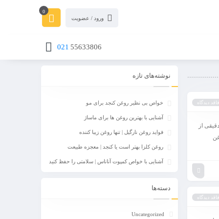
0
ورود / عضویت
021
55633806
نوشته‌های تازه
اقد دیدگاه
خواص بی نظیر روغن کنجد برای مو
آشنایی با بهترین روغن ها برای ماساژ
قیقی از
فواید روغن نارگیل | تنها روغن زیبا کننده
غن
روغن کلزا بهتر است یا کنجد | معجزه طبیعت
آشنایی با خواص کمپوت آناناس | سلامتی را حفظ کنید
دسته‌ها
اقد دیدگاه
Uncategorized