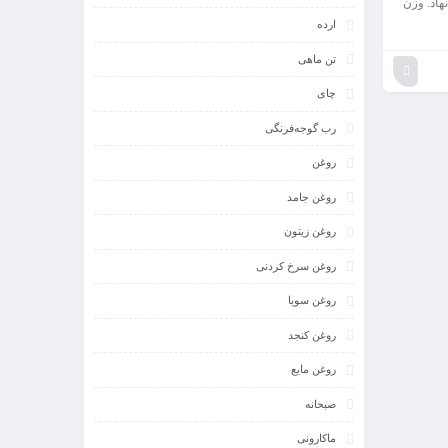
نهاد. وزن
ارده
تن ماهی
چای
رب گوجه‌فرنگی
روغن
روغن جامد
روغن زیتون
روغن سرخ کردنی
روغن سویا
روغن کنجد
روغن مایع
صبحانه
ماکارونی