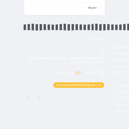
متفرقه
تماس با ما
كامل انواع
ای رستوران
آدرس فروشگاه رومیانی : تهران، ميدان محمديه ابتداي
،ارگانهای
خيام جنوب پاساژ برليان
ور از خانه
ا و اماکن
021-
55633806 | ٠٩٩٠٧٦٠٠٠٣٩
در مجرب و
romiyanimohammad@gmail.com
 مشتري را
 از يك دهه
اینستاگرام
تلگرام
ی در سراسر
ف كنندگان