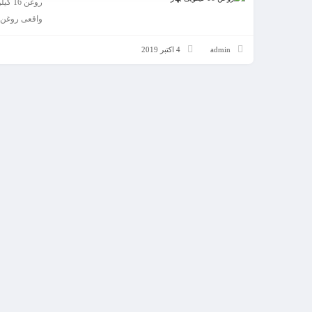
روغن
واقعی روغن 16 کیلویی بهار همان 16 کیلو می باشد. شرکت بهار با بیش از 60 سال سابقه درخشان 
admin
4 اکتبر 2019