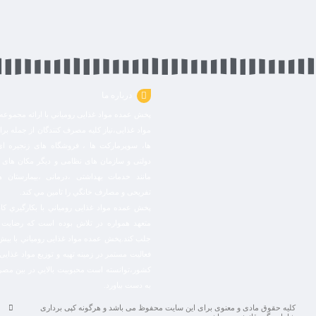
درباره ما
پخش عمده مواد غذایی رومياني با ارائه مجموعه 
مواد غذایی،نياز كليه مصرف كنندگان از جمله بر
ها، سوپرمارکت ها ، فروشگاه های زنجیره ای 
دولتی و سازمان های نظامی و دیگر مکان های د
مانند خدمات بهداشتی ،درمانی ،بیمارستان ه
تفریحی و مصارف خانگي را تامین مي كند.
پخش عمده مواد غذایی رومياني با بكارگيري كا
متعهد همواره در تلاش بوده است كه رضايت
جلب كند.پخش عمده مواد غذایی رومياني با بيش
فعاليت مستمر در زمينه تهيه و توزيع مواد غذای
كشور،توانسته است محبوبيت بالايي در بين مصر
به دست بياورد.
کلیه حقوق مادی و معنوی برای این سایت محفوظ می باشد و هرگونه کپی برداری