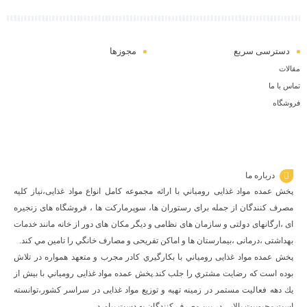
دسترسی سریع
مجوزها
مقالات
تماس با ما
فروشگاه
درباره ما
پخش عمده مواد غذایی رومياني با ارائه مجموعه كامل انواع مواد غذایی،نياز كليه
مصرف كنندگان از جمله برای رستوران ها، سوپرمارکت ها ، فروشگاه های زنجیره
ای ،ارگانهای دولتی و سازمان های نظامی و دیگر مکان های دور از خانه مانند خدمات
بهداشتی ،درمانی ،بیمارستان ها و اماکن تفریحی و مصارف خانگي را تامین مي كند.
پخش عمده مواد غذایی رومياني با بكارگيري كادر مجرب و متعهد همواره در تلاش
بوده است كه رضايت مشتري را جلب كند.پخش عمده مواد غذایی رومياني با بيش از
يك دهه فعاليت مستمر در زمينه تهيه و توزيع مواد غذایی در سراسر كشور،توانسته
است محبوبيت بالايي در بين مصرف كنندگان به دست بياورد.