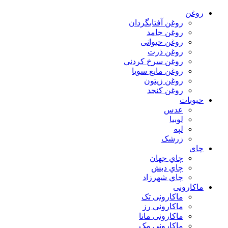
روغن
روغن آفتابگردان
روغن جامد
روغن حیوانی
روغن ذرت
روغن سرخ کردنی
روغن مایع سویا
روغن زیتون
روغن کنجد
حبوبات
عدس
لوبیا
لپه
زرشک
چای
چاي جهان
چاي دبش
چاي شهرزاد
ماکارونی
ماکارونی تک
ماکارونی رز
ماکارونی مانا
ماکارونی مک