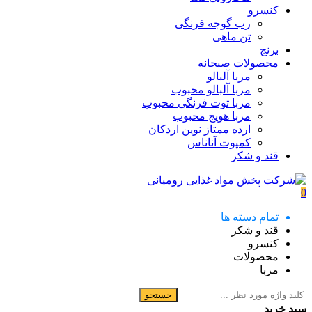
کنسرو
رب گوجه فرنگی
تن ماهی
برنج
محصولات صبحانه
مربا آلبالو
مربا آلبالو محبوب
مربا توت فرنگی محبوب
مربا هویج محبوب
ارده ممتاز نوین اردکان
کمپوت آناناس
قند و شکر
0
تمام دسته ها
قند و شکر
کنسرو
محصولات
مربا
جستجو
سبد خرید