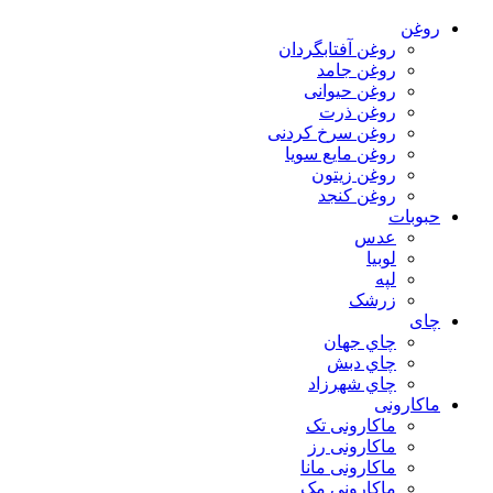
روغن
روغن آفتابگردان
روغن جامد
روغن حیوانی
روغن ذرت
روغن سرخ کردنی
روغن مایع سویا
روغن زیتون
روغن کنجد
حبوبات
عدس
لوبیا
لپه
زرشک
چای
چاي جهان
چاي دبش
چاي شهرزاد
ماکارونی
ماکارونی تک
ماکارونی رز
ماکارونی مانا
ماکارونی مک