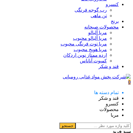
کنسرو
رب گوجه فرنگی
تن ماهی
برنج
محصولات صبحانه
مربا آلبالو
مربا آلبالو محبوب
مربا توت فرنگی محبوب
مربا هویج محبوب
ارده ممتاز نوین اردکان
کمپوت آناناس
قند و شکر
0
تمام دسته ها
قند و شکر
کنسرو
محصولات
مربا
جستجو
سبد خرید