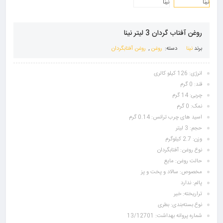
روغن آفتاب گردان 3 لیتر نینا
برند
نینا
دسته:
روغن
,
روغن آفتابگردان
انرژی: 126 کیلو کالری
قند: 0 گرم
چربی: 14 گرم
نمک: 0 گرم
اسید های چرب ترانس: 0.14 گرم
حجم: 3 لیتر
وزن: 2.7 کیلوگرم
نوع روغن:
آفتابگردان
حالت روغن: مایع
مخصوص: سالاد و پخت و پز
پالم: ندارد
تراریخته: خیر
نوع بسته‌بندی: بطری
شماره پروانه بهداشت: 13/12701