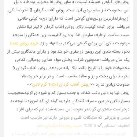
روغن‌های گیاهی همیشه نسبت به سایر روغن‌ها محبوبتر بوده‌اند دلیل
این محبوبیت نیز سالم بودن آنها است.
روغن آفتاب گردان 3 لیتر نینا
یکی
از پرطرفدارترین روغن‌های گیاهی است که دارای درجه کیفی طلائی
می‌باشد. برای اثبات کیفیت بالای روغن آفتاب گردان 3 لیتر نینا نشان
سیب سلامت از طرف سازمان غذا و دارو کافیست زیرا همگان را متوجه
مرغوبیت بالای این روغن گیاهی می‌کند. پیشنهاد ویژه:
خرید روغن عمده
نحوه بسته بندی این روغن در بطری خواهد بود و دارای ماندگاری بیش از
یک سال می‌باشد؛ همچنین شرکت پخش مواد غذایی رومیانی، تمامی
محصولات خود را با تاریخ انقضا بالا ارائه می‌دهد. روغن آفتاب گردان 3
لیتر نینا برای پخت و پز و سالاد مناسب است و در برابر حرارت بالا
مقاومت زیادی ندارد.<<
روغن آفتاب گردان 1350 گرم لادن
>>
روغن نینا به دلیل بافت شفاف و جذب بسیار کم و شیوه ی تولید،محبوبیت
بسیار بالایی در بین مصرف کنندگان دارد.به گونه ای که امروزه با توجه به
درخواست مشتریان گرانقدر متوجه این مساله شده ایم که برای افراد
مسن و عزیزانی که مشکلات قلبی و عروقی دارند نیز مناسب است.
تخفیف استثنایی
تا 20%:
خرید روغن آفتابگردان اصل
فروش به صورت عمده می‌باشد؛ لطفا جهت خرید روغن آفتاب گردان 3 لیتر نینا
،
و