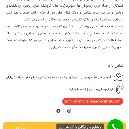
كنندگان از جمله برای رستوران ها، سوپرمارکت ها ، فروشگاه های زنجیره ای ،ارگانهای
دولتی و سازمان های نظامی و دیگر مکان های دور از خانه مانند خدمات بهداشتی
،درمانی ،بیمارستان ها و اماکن تفریحی و مصارف خانگي را تامین مي كند.
پخش عمده مواد غذایی رومياني با بكارگيري كادر مجرب و متعهد همواره در تلاش بوده
است كه رضايت مشتري را جلب كند.پخش عمده مواد غذایی رومياني با بيش از يك
دهه فعاليت مستمر در زمينه تهيه و توزيع مواد غذایی در سراسر كشور،توانسته است
محبوبيت بالايي در بين مصرف كنندگان به دست بياورد.
تماس با ما
آدرس فروشگاه رومیانی : تهران، ميدان محمديه ابتداي خيام جنوب پاساژ برليان
021-
55633806 | ٠٩٩٠٧٦٠٠٠٣٩
romiyanimohammad@gmail.com
اینستاگرام
تلگرام
مشاوره رایگان با کارشناس
کلیه حقوق مادی و معنوی برای این سایت محفوظ می باشد و هرگونه کپی برداری شامل