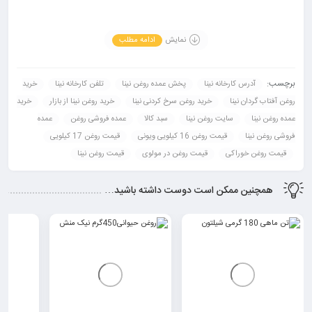
همچنین کسب اطلاعات بیشتر با ما در ارتباط باشید.
پخش عمده رومیانی:
نمایش
ادامه مطلب
09907600039
02155633806
برچسب:
آدرس کارخانه نینا
پخش عمده روغن نینا
تلفن کارخانه نینا
خرید
روغن آفتاب گردان نینا
خرید روغن سرخ کردنی نینا
خرید روغن نینا از بازار
خرید
عمده روغن نینا
سایت روغن نینا
سبد کالا
عمده فروشی روغن
عمده
فروشی روغن نینا
قیمت روغن 16 کیلویی ویونی
قیمت روغن 17 کیلویی
قیمت روغن خوراکی
قیمت روغن در مولوی
قیمت روغن نینا
همچنین ممکن است دوست داشته باشید…