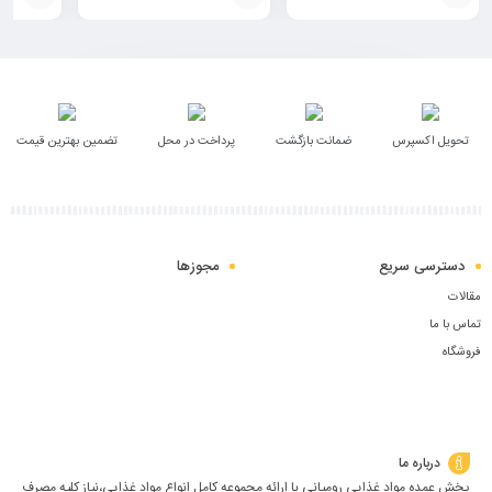
افزودن
افزودن
افزودن
به
به
به
سبد
سبد
سبد
تحویل اکسپرس
ضمانت بازگشت
پرداخت در محل
تضمین بهترین قیمت
دسترسی سریع
مجوزها
مقالات
تماس با ما
فروشگاه
درباره ما
پخش عمده مواد غذایی رومياني با ارائه مجموعه كامل انواع مواد غذایی،نياز كليه مصرف