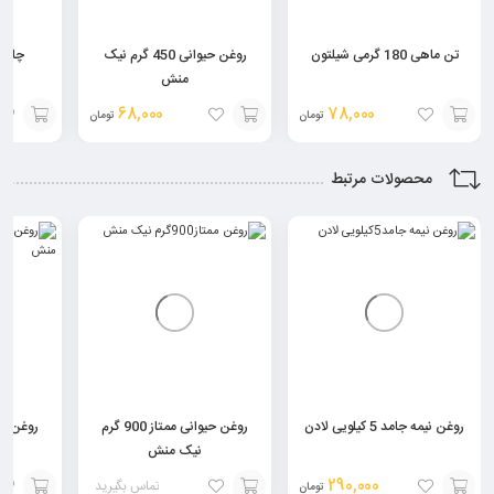
تن ماهی 180 گرمی شیلتون
روغن حیوانی 450 گرم نیک
چاي شهرز
منش
68,000
78,000
تومان
تومان
افزودن
افزودن
افزودن
محصولات مرتبط
به
به
به
سبد
سبد
سبد
روغن نیمه جامد 5 کیلویی لادن
روغن حیوانی ممتاز 900 گرم
نیک منش
290,000
تماس بگیرید
تومان