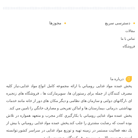
دسترسی سریع
مجوزها
مقالات
تماس با ما
فروشگاه
درباره ما
پخش عمده مواد غذایی رومياني با ارائه مجموعه كامل انواع مواد غذایی،نياز كليه
مصرف كنندگان از جمله برای رستوران ها، سوپرمارکت ها ، فروشگاه های زنجیره
ای ،ارگانهای دولتی و سازمان های نظامی و دیگر مکان های دور از خانه مانند خدمات
بهداشتی ،درمانی ،بیمارستان ها و اماکن تفریحی و مصارف خانگي را تامین مي كند.
پخش عمده مواد غذایی رومياني با بكارگيري كادر مجرب و متعهد همواره در تلاش
بوده است كه رضايت مشتري را جلب كند.پخش عمده مواد غذایی رومياني با بيش از
يك دهه فعاليت مستمر در زمينه تهيه و توزيع مواد غذایی در سراسر كشور،توانسته
است محبوبيت بالايي در بين مصرف كنندگان به دست بياورد.