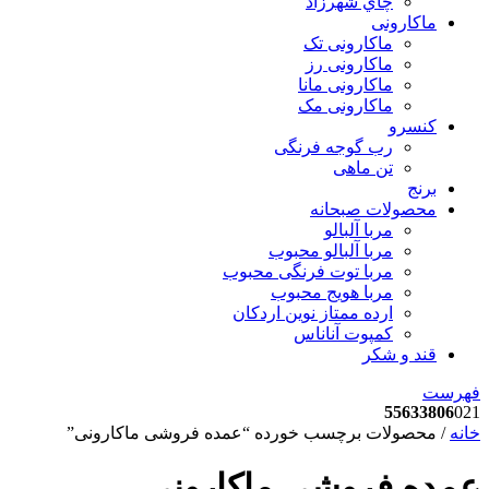
چاي شهرزاد
ماکارونی
ماکارونی تک
ماکارونی رز
ماکارونی مانا
ماکارونی مک
کنسرو
رب گوجه فرنگی
تن ماهی
برنج
محصولات صبحانه
مربا آلبالو
مربا آلبالو محبوب
مربا توت فرنگی محبوب
مربا هویج محبوب
ارده ممتاز نوین اردکان
کمپوت آناناس
قند و شکر
فهرست
55633806
021
خانه
/ محصولات برچسب خورده “عمده فروشی ماکارونی”
عمده فروشی ماکارونی