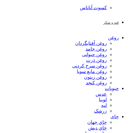
کمپوت آناناس
قند و شکر
روغن
روغن آفتابگردان
روغن جامد
روغن حیوانی
روغن ذرت
روغن سرخ کردنی
روغن مایع سویا
روغن زیتون
روغن کنجد
حبوبات
عدس
لوبیا
لپه
زرشک
چای
چاي جهان
چاي دبش