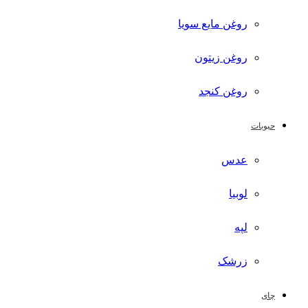
روغن مایع سویا
روغن زیتون
روغن کنجد
حبوبات
عدس
لوبیا
لپه
زرشک
چای