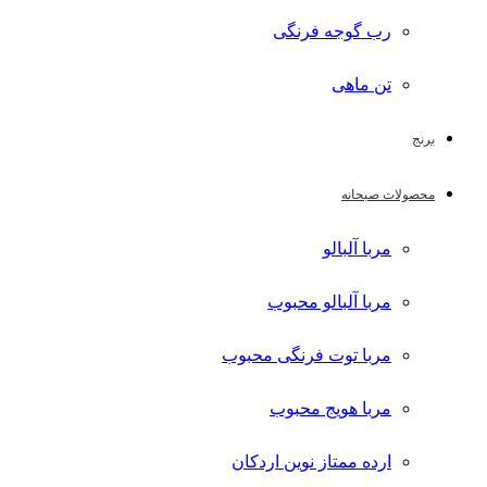
رب گوجه فرنگی
تن ماهی
برنج
محصولات صبحانه
مربا آلبالو
مربا آلبالو محبوب
مربا توت فرنگی محبوب
مربا هویج محبوب
ارده ممتاز نوین اردکان