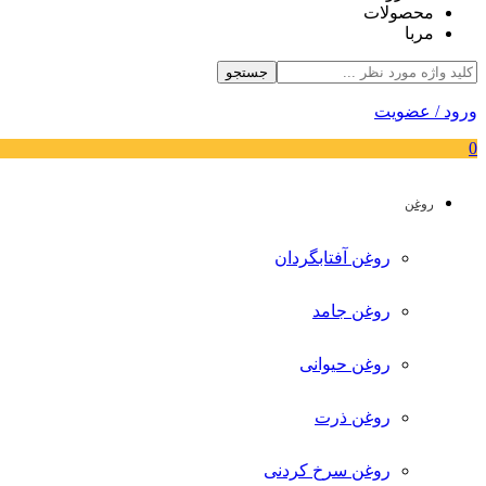
محصولات
مربا
جستجو
ورود / عضویت
0
روغن
روغن آفتابگردان
روغن جامد
روغن حیوانی
روغن ذرت
روغن سرخ کردنی