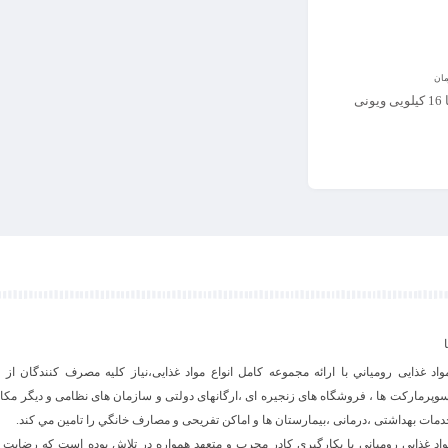
مان
نی
د غذایی رومياني با ارائه مجموعه كامل انواع مواد غذایی،نياز كليه مصرف كنندگان از 
وپرمارکت ها ، فروشگاه های زنجیره ای ،ارگانهای دولتی و سازمان های نظامی و دیگر مکا
 خدمات بهداشتی ،درمانی ،بیمارستان ها و اماکن تفریحی و مصارف خانگي را تامین مي كند.
د غذایی رومياني با بكارگيري كادر مجرب و متعهد همواره در تلاش بوده است كه رضايت 