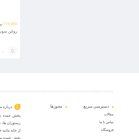
710,000
تو
روغن سویا 16 کیلویی ویو
افزودن
به
سبد
دسترسی سریع
مجوزها
درباره ما
مقالات
پخش عمده موا
تماس با ما
رستوران ها، س
فروشگاه
از خانه مانند
پخش عمده موا