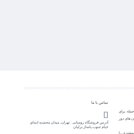
تماس با ما
جمله برای
ن های دور
آدرس فروشگاه رومیانی : تهران، ميدان محمديه ابتداي
خيام جنوب پاساژ برليان
مشتري را