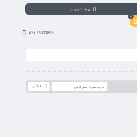
ورود / عضویت
0
021
55633806
فیلـتر