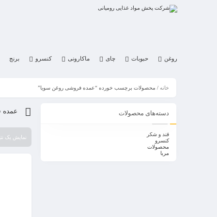
روغن
حبوبات
چای
ماکارونی
کنسرو
برنج
خانه
/ محصولات برچسب خورده “عمده فروشی روغن سویا”
عمده 
دسته‌های محصولات
قند و شکر
نمایش یک نتی
کنسرو
محصولات
مربا