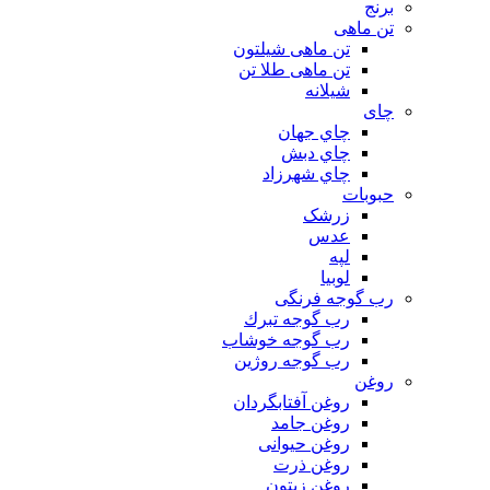
برنج
تن ماهی
تن ماهی شیلتون
تن ماهی طلا تن
شیلانه
چای
چاي جهان
چاي دبش
چاي شهرزاد
حبوبات
زرشک
عدس
لپه
لوبیا
رب گوجه فرنگی
رب گوجه تبرك
رب گوجه خوشاب
رب گوجه روژین
روغن
روغن آفتابگردان
روغن جامد
روغن حیوانی
روغن ذرت
روغن زیتون