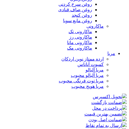
روغن سرخ کردنی
روغن صاف قنادی
روغن کنجد
روغن مایع سویا
ماکارونی
ماکارونی تک
ماکارونی رز
ماکارونی مانا
ماکارونی مک
مربا
ارده ممتاز نوین اردکان
کمپوت آناناس
مربا آلبالو
مربا آلبالو محبوب
مربا توت فرنگی محبوب
مربا هویج محبوب
تحویل اکسپرس
ضمانت بازگشت
پرداخت در محل
تضمین بهترین قیمت
ضمانت اصل بودن
ارسال به تمام نقاط