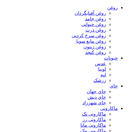
روغن
روغن آفتابگردان
روغن جامد
روغن حیوانی
روغن ذرت
روغن سرخ کردنی
روغن مایع سویا
روغن زیتون
روغن کنجد
حبوبات
عدس
لوبیا
لپه
زرشک
چای
چاي جهان
چاي دبش
چاي شهرزاد
ماکارونی
ماکارونی تک
ماکارونی رز
ماکارونی مانا
ماکارونی مک