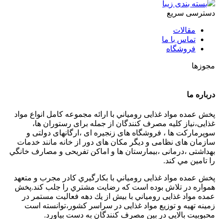
بسته بندی زیبا
دسترسی سریع
مقالات
تماس با ما
فروشگاه
مجوزها
درباره ما
پخش عمده مواد غذایی رومياني با ارائه مجموعه كامل انواع مواد
غذایی،نياز كليه مصرف كنندگان از جمله برای رستوران ها،
سوپرمارکت ها ، فروشگاه های زنجیره ای ،ارگانهای دولتی و
سازمان های نظامی و دیگر مکان های دور از خانه مانند خدمات
بهداشتی ،درمانی ،بیمارستان ها و اماکن تفریحی و مصارف خانگي
را تامین مي كند.
پخش عمده مواد غذایی رومياني با بكارگيري كادر مجرب و متعهد
همواره در تلاش بوده است كه رضايت مشتري را جلب كند.پخش
عمده مواد غذایی رومياني با بيش از يك دهه فعاليت مستمر در
زمينه تهيه و توزيع مواد غذایی در سراسر كشور،توانسته است
محبوبيت بالايي در بين مصرف كنندگان به دست بياورد.