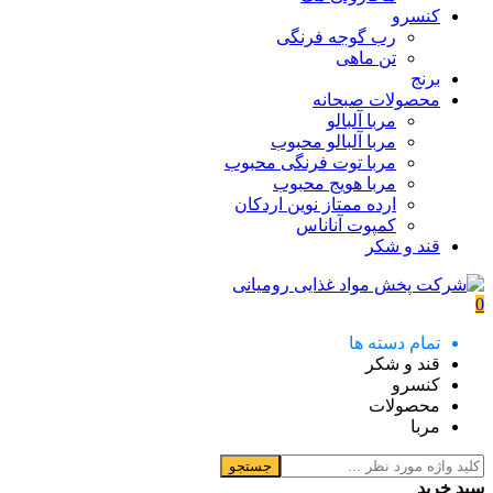
کنسرو
رب گوجه فرنگی
تن ماهی
برنج
محصولات صبحانه
مربا آلبالو
مربا آلبالو محبوب
مربا توت فرنگی محبوب
مربا هویج محبوب
ارده ممتاز نوین اردکان
کمپوت آناناس
قند و شکر
0
تمام دسته ها
قند و شکر
کنسرو
محصولات
مربا
جستجو
سبد خرید