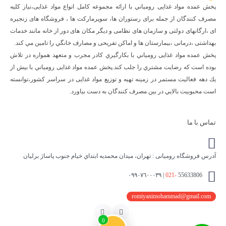
پخش عمده مواد غذایی رومياني با ارائه مجموعه كامل انواع مواد غذایی،نياز كليه
مصرف كنندگان از جمله برای رستوران ها، سوپرمارکت ها ، فروشگاه های زنجیره
ای ،ارگانهای دولتی و سازمان های نظامی و دیگر مکان های دور از خانه مانند خدمات
بهداشتی ،درمانی ،بیمارستان ها و اماکن تفریحی و مصارف خانگي را تامین مي كند.
پخش عمده مواد غذایی رومياني با بكارگيري كادر مجرب و متعهد همواره در تلاش
بوده است كه رضايت مشتري را جلب كند.پخش عمده مواد غذایی رومياني با بيش از
يك دهه فعاليت مستمر در زمينه تهيه و توزيع مواد غذایی در سراسر كشور،توانسته
است محبوبيت بالايي در بين مصرف كنندگان به دست بياورد.
تماس با ما
آدرس فروشگاه رومیانی : تهران، ميدان محمديه ابتداي خيام جنوب پاساژ برليان
021-
55633806 | ٠٩٩٠٧٦٠٠٠٣٩
romiyanimohammad@gmail.com
اینستاگرام
تلگرام
0