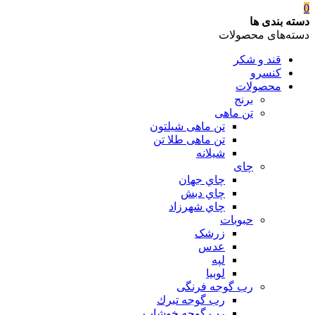
0
دسته بندی ها
دسته‌های محصولات
قند و شکر
کنسرو
محصولات
برنج
تن ماهی
تن ماهی شیلتون
تن ماهی طلا تن
شیلانه
چای
چاي جهان
چاي دبش
چاي شهرزاد
حبوبات
زرشک
عدس
لپه
لوبیا
رب گوجه فرنگی
رب گوجه تبرك
رب گوجه خوشاب