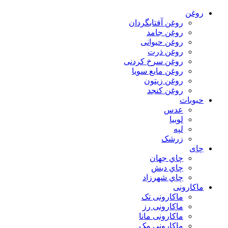
روغن
روغن آفتابگردان
روغن جامد
روغن حیوانی
روغن ذرت
روغن سرخ کردنی
روغن مایع سویا
روغن زیتون
روغن کنجد
حبوبات
عدس
لوبیا
لپه
زرشک
چای
چاي جهان
چاي دبش
چاي شهرزاد
ماکارونی
ماکارونی تک
ماکارونی رز
ماکارونی مانا
ماکارونی مک