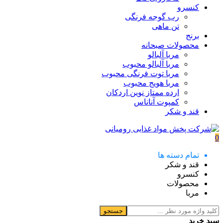
کنسرو
رب گوجه فرنگی
تن ماهی
برنج
محصولات صبحانه
مربا آلبالو
مربا آلبالو محبوب
مربا توت فرنگی محبوب
مربا هویج محبوب
ارده ممتاز نوین اردکان
کمپوت آناناس
قند و شکر
0
تمام دسته ها
قند و شکر
کنسرو
محصولات
مربا
جستجو
سبد خرید