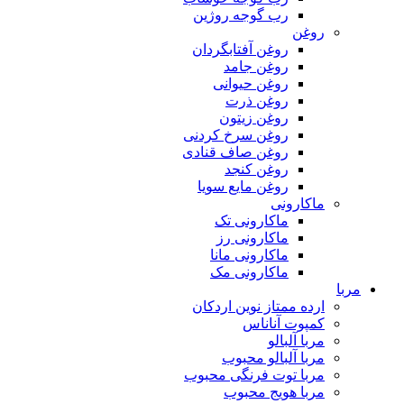
رب گوجه روژین
روغن
روغن آفتابگردان
روغن جامد
روغن حیوانی
روغن ذرت
روغن زیتون
روغن سرخ کردنی
روغن صاف قنادی
روغن کنجد
روغن مایع سویا
ماکارونی
ماکارونی تک
ماکارونی رز
ماکارونی مانا
ماکارونی مک
مربا
ارده ممتاز نوین اردکان
کمپوت آناناس
مربا آلبالو
مربا آلبالو محبوب
مربا توت فرنگی محبوب
مربا هویج محبوب