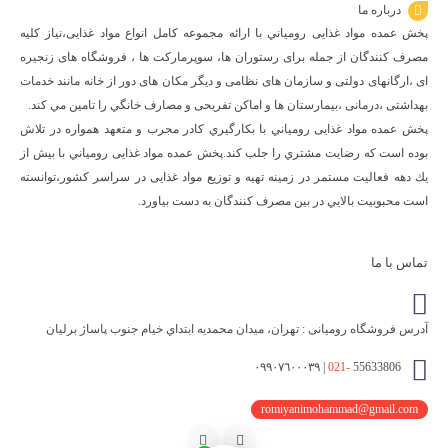
درباره ما
پخش عمده مواد غذایی رومياني با ارائه مجموعه كامل انواع مواد غذایی،نياز كليه
مصرف كنندگان از جمله برای رستوران ها، سوپرمارکت ها ، فروشگاه های زنجیره
ای ،ارگانهای دولتی و سازمان های نظامی و دیگر مکان های دور از خانه مانند خدمات
بهداشتی ،درمانی ،بیمارستان ها و اماکن تفریحی و مصارف خانگي را تامین مي كند.
پخش عمده مواد غذایی رومياني با بكارگيري كادر مجرب و متعهد همواره در تلاش
بوده است كه رضايت مشتري را جلب كند.پخش عمده مواد غذایی رومياني با بيش از
يك دهه فعاليت مستمر در زمينه تهيه و توزيع مواد غذایی در سراسر كشور،توانسته
است محبوبيت بالايي در بين مصرف كنندگان به دست بياورد.
تماس با ما
آدرس فروشگاه رومیانی : تهران، ميدان محمديه ابتداي خيام جنوب پاساژ برليان
021-
55633806 | ٠٩٩٠٧٦٠٠٠٣٩
romiyanimohammad@gmail.com
اینستاگرام
تلگرام