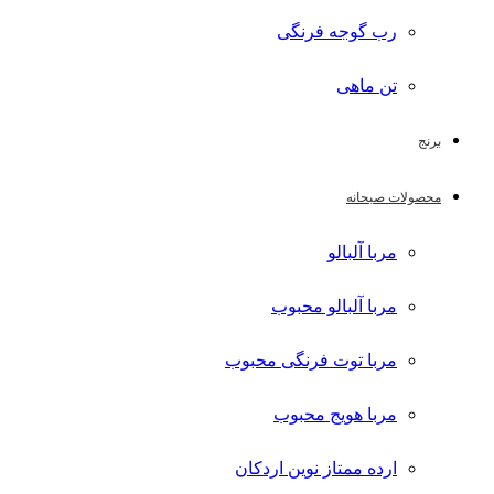
رب گوجه فرنگی
تن ماهی
برنج
محصولات صبحانه
مربا آلبالو
مربا آلبالو محبوب
مربا توت فرنگی محبوب
مربا هویج محبوب
ارده ممتاز نوین اردکان