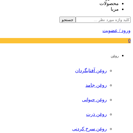
محصولات
مربا
جستجو
ورود / عضویت
0
روغن
روغن آفتابگردان
روغن جامد
روغن حیوانی
روغن ذرت
روغن سرخ کردنی