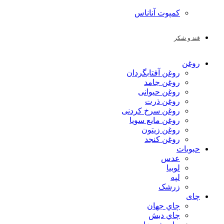
کمپوت آناناس
قند و شکر
روغن
روغن آفتابگردان
روغن جامد
روغن حیوانی
روغن ذرت
روغن سرخ کردنی
روغن مایع سویا
روغن زیتون
روغن کنجد
حبوبات
عدس
لوبیا
لپه
زرشک
چای
چاي جهان
چاي دبش