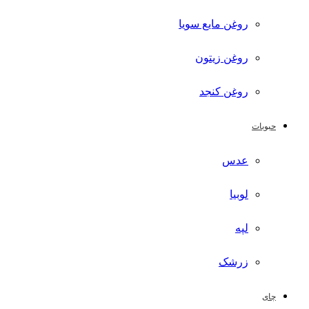
روغن مایع سویا
روغن زیتون
روغن کنجد
حبوبات
عدس
لوبیا
لپه
زرشک
چای