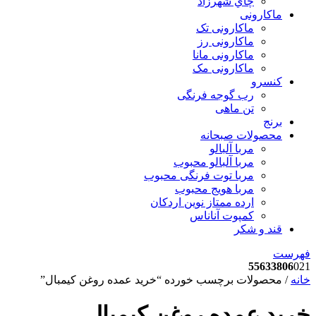
چاي شهرزاد
ماکارونی
ماکارونی تک
ماکارونی رز
ماکارونی مانا
ماکارونی مک
کنسرو
رب گوجه فرنگی
تن ماهی
برنج
محصولات صبحانه
مربا آلبالو
مربا آلبالو محبوب
مربا توت فرنگی محبوب
مربا هویج محبوب
ارده ممتاز نوین اردکان
کمپوت آناناس
قند و شکر
فهرست
55633806
021
خانه
/ محصولات برچسب خورده “خرید عمده روغن کیمبال”
خرید عمده روغن کیمبال