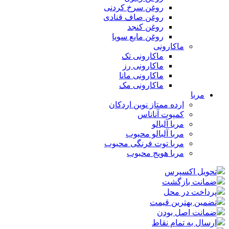
روغن سرخ کردنی
روغن صاف قنادی
روغن کنجد
روغن مایع سویا
ماکارونی
ماکارونی تک
ماکارونی رز
ماکارونی مانا
ماکارونی مک
مربا
ارده ممتاز نوین اردکان
کمپوت آناناس
مربا آلبالو
مربا آلبالو محبوب
مربا توت فرنگی محبوب
مربا هویج محبوب
تحویل اکسپرس
ضمانت بازگشت
پرداخت در محل
تضمین بهترین قیمت
ضمانت اصل بودن
ارسال به تمام نقاط