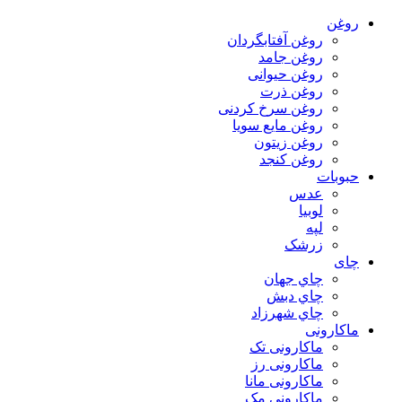
روغن
روغن آفتابگردان
روغن جامد
روغن حیوانی
روغن ذرت
روغن سرخ کردنی
روغن مایع سویا
روغن زیتون
روغن کنجد
حبوبات
عدس
لوبیا
لپه
زرشک
چای
چاي جهان
چاي دبش
چاي شهرزاد
ماکارونی
ماکارونی تک
ماکارونی رز
ماکارونی مانا
ماکارونی مک