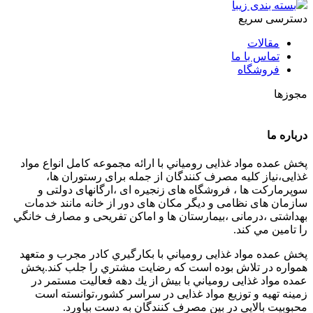
بسته بندی زیبا
دسترسی سریع
مقالات
تماس با ما
فروشگاه
مجوزها
درباره ما
پخش عمده مواد غذایی رومياني با ارائه مجموعه كامل انواع مواد
غذایی،نياز كليه مصرف كنندگان از جمله برای رستوران ها،
سوپرمارکت ها ، فروشگاه های زنجیره ای ،ارگانهای دولتی و
سازمان های نظامی و دیگر مکان های دور از خانه مانند خدمات
بهداشتی ،درمانی ،بیمارستان ها و اماکن تفریحی و مصارف خانگي
را تامین مي كند.
پخش عمده مواد غذایی رومياني با بكارگيري كادر مجرب و متعهد
همواره در تلاش بوده است كه رضايت مشتري را جلب كند.پخش
عمده مواد غذایی رومياني با بيش از يك دهه فعاليت مستمر در
زمينه تهيه و توزيع مواد غذایی در سراسر كشور،توانسته است
محبوبيت بالايي در بين مصرف كنندگان به دست بياورد.