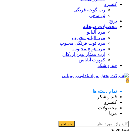
کنسرو
رب گوجه فرنگی
تن ماهی
برنج
محصولات صبحانه
مربا آلبالو
مربا آلبالو محبوب
مربا توت فرنگی محبوب
مربا هویج محبوب
ارده ممتاز نوین اردکان
کمپوت آناناس
قند و شکر
0
تمام دسته ها
قند و شکر
کنسرو
محصولات
مربا
جستجو
سبد خرید