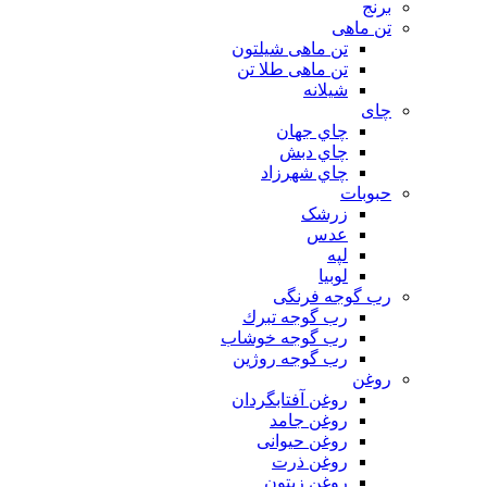
برنج
تن ماهی
تن ماهی شیلتون
تن ماهی طلا تن
شیلانه
چای
چاي جهان
چاي دبش
چاي شهرزاد
حبوبات
زرشک
عدس
لپه
لوبیا
رب گوجه فرنگی
رب گوجه تبرك
رب گوجه خوشاب
رب گوجه روژین
روغن
روغن آفتابگردان
روغن جامد
روغن حیوانی
روغن ذرت
روغن زیتون