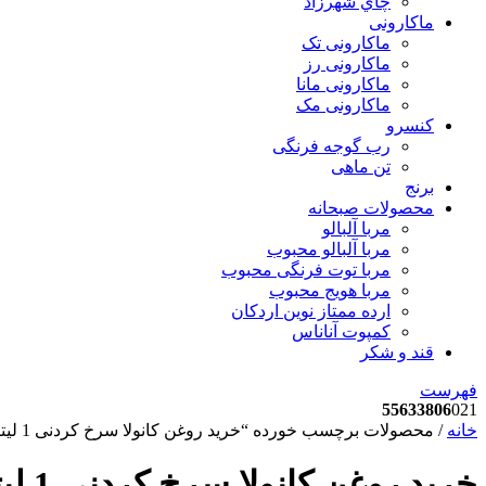
چاي شهرزاد
ماکارونی
ماکارونی تک
ماکارونی رز
ماکارونی مانا
ماکارونی مک
کنسرو
رب گوجه فرنگی
تن ماهی
برنج
محصولات صبحانه
مربا آلبالو
مربا آلبالو محبوب
مربا توت فرنگی محبوب
مربا هویج محبوب
ارده ممتاز نوین اردکان
کمپوت آناناس
قند و شکر
فهرست
55633806
021
خانه
/ محصولات برچسب خورده “خرید روغن کانولا سرخ کردنی 1 لیتری لادن”
خرید روغن کانولا سرخ کردنی 1 لیتری لادن