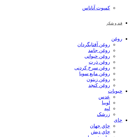
کمپوت آناناس
قند و شکر
روغن
روغن آفتابگردان
روغن جامد
روغن حیوانی
روغن ذرت
روغن سرخ کردنی
روغن مایع سویا
روغن زیتون
روغن کنجد
حبوبات
عدس
لوبیا
لپه
زرشک
چای
چاي جهان
چاي دبش