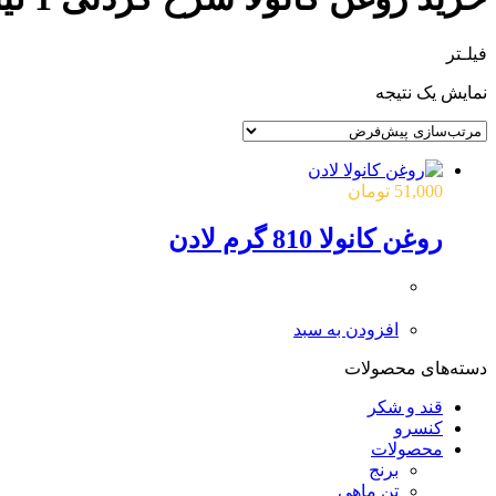
فیلـتر
نمایش یک نتیجه
51,000
تومان
روغن کانولا 810 گرم لادن
افزودن به سبد
دسته‌های محصولات
قند و شکر
کنسرو
محصولات
برنج
تن ماهی