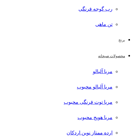
رب گوجه فرنگی
تن ماهی
برنج
محصولات صبحانه
مربا آلبالو
مربا آلبالو محبوب
مربا توت فرنگی محبوب
مربا هویج محبوب
ارده ممتاز نوین اردکان