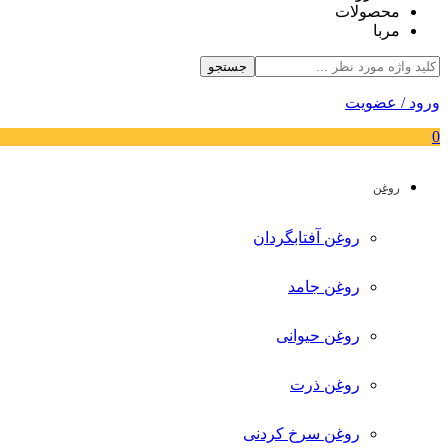
محصولات
مربا
جستجو
ورود / عضویت
0
روغن
روغن آفتابگردان
روغن جامد
روغن حیوانی
روغن ذرت
روغن سرخ کردنی