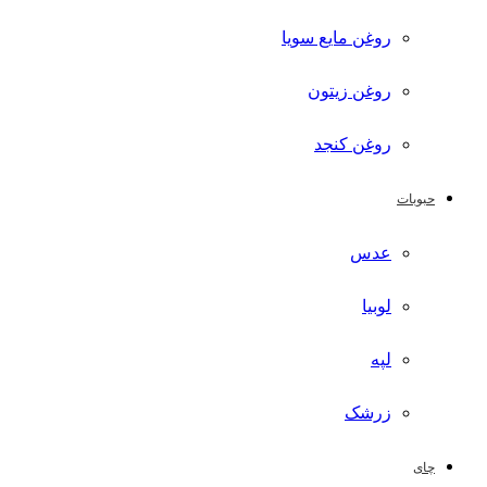
روغن مایع سویا
روغن زیتون
روغن کنجد
حبوبات
عدس
لوبیا
لپه
زرشک
چای