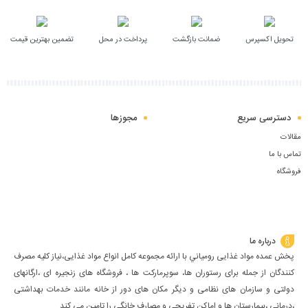
سبد
تحویل اکسپرس
ضمانت بازگشت
پرداخت در محل
تضمین بهترین قیمت
دسترسی سریع
مجوزها
مقالات
تماس با ما
فروشگاه
درباره ما
پخش عمده مواد غذایی رومياني با ارائه مجموعه كامل انواع مواد غذایی،نياز كليه مصرف
كنندگان از جمله برای رستوران ها، سوپرمارکت ها ، فروشگاه های زنجیره ای ،ارگانهای
دولتی و سازمان های نظامی و دیگر مکان های دور از خانه مانند خدمات بهداشتی
،درمانی ،بیمارستان ها و اماکن تفریحی و مصارف خانگي را تامین مي كند.