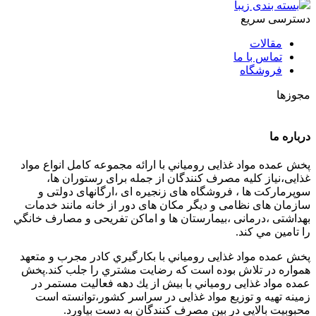
بسته بندی زیبا
دسترسی سریع
مقالات
تماس با ما
فروشگاه
مجوزها
درباره ما
پخش عمده مواد غذایی رومياني با ارائه مجموعه كامل انواع مواد
غذایی،نياز كليه مصرف كنندگان از جمله برای رستوران ها،
سوپرمارکت ها ، فروشگاه های زنجیره ای ،ارگانهای دولتی و
سازمان های نظامی و دیگر مکان های دور از خانه مانند خدمات
بهداشتی ،درمانی ،بیمارستان ها و اماکن تفریحی و مصارف خانگي
را تامین مي كند.
پخش عمده مواد غذایی رومياني با بكارگيري كادر مجرب و متعهد
همواره در تلاش بوده است كه رضايت مشتري را جلب كند.پخش
عمده مواد غذایی رومياني با بيش از يك دهه فعاليت مستمر در
زمينه تهيه و توزيع مواد غذایی در سراسر كشور،توانسته است
محبوبيت بالايي در بين مصرف كنندگان به دست بياورد.