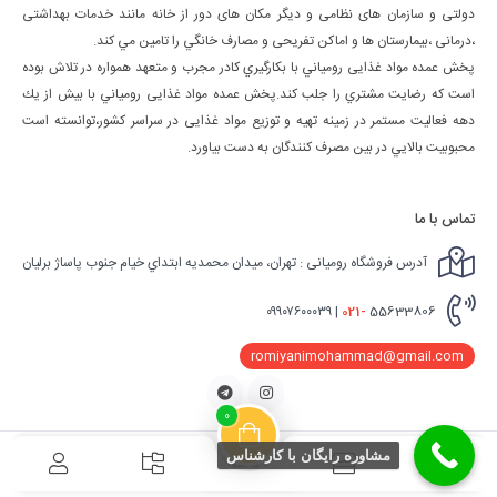
دولتی و سازمان های نظامی و دیگر مکان های دور از خانه مانند خدمات بهداشتی
،درمانی ،بیمارستان ها و اماکن تفریحی و مصارف خانگي را تامین مي كند.
پخش عمده مواد غذایی رومياني با بكارگيري كادر مجرب و متعهد همواره در تلاش بوده
است كه رضايت مشتري را جلب كند.پخش عمده مواد غذایی رومياني با بيش از يك
دهه فعاليت مستمر در زمينه تهيه و توزيع مواد غذایی در سراسر كشور،توانسته است
محبوبيت بالايي در بين مصرف كنندگان به دست بياورد.
تماس با ما
آدرس فروشگاه رومیانی : تهران، ميدان محمديه ابتداي خيام جنوب پاساژ برليان
021-
55633806 | ٠٩٩٠٧٦٠٠٠٣٩
romiyanimohammad@gmail.com
اینستاگرام
تلگرام
0
مشاوره رایگان با کارشناس
کلیه حقوق مادی و معنوی برای این سایت محفوظ می باشد و هرگونه کپی برداری شامل
پیگرد قانونی می باشد.