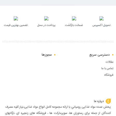
به
سبد
تحویل اکسپرس
ضمانت بازگشت
پرداخت در محل
تضمین بهترین قیمت
دسترسی سریع
مجوزها
مقالات
تماس با ما
فروشگاه
درباره ما
پخش عمده مواد غذایی رومياني با ارائه مجموعه كامل انواع مواد غذایی،نياز كليه مصرف
كنندگان از جمله برای رستوران ها، سوپرمارکت ها ، فروشگاه های زنجیره ای ،ارگانهای