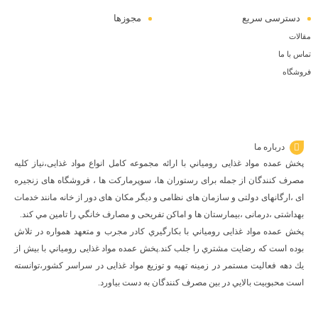
دسترسی سریع
مجوزها
مقالات
تماس با ما
فروشگاه
درباره ما
پخش عمده مواد غذایی رومياني با ارائه مجموعه كامل انواع مواد غذایی،نياز كليه
مصرف كنندگان از جمله برای رستوران ها، سوپرمارکت ها ، فروشگاه های زنجیره
ای ،ارگانهای دولتی و سازمان های نظامی و دیگر مکان های دور از خانه مانند خدمات
بهداشتی ،درمانی ،بیمارستان ها و اماکن تفریحی و مصارف خانگي را تامین مي كند.
پخش عمده مواد غذایی رومياني با بكارگيري كادر مجرب و متعهد همواره در تلاش
بوده است كه رضايت مشتري را جلب كند.پخش عمده مواد غذایی رومياني با بيش از
يك دهه فعاليت مستمر در زمينه تهيه و توزيع مواد غذایی در سراسر كشور،توانسته
است محبوبيت بالايي در بين مصرف كنندگان به دست بياورد.