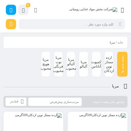
0
خانه
/ مربا
ارده
مربا
مربا
مربا
ممتاز
کمپوت
مربا
توت
آلبالو
هویج
نوین
آناناس
آلبالو
فرنگی
محبوب
محبوب
اردکان
محبوب
مربا
فیلـتر
نمایش دادن همه 5 نتیجه