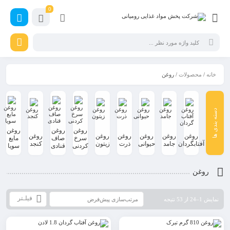
0
خانه
/
محصولات
/ روغن
روغن
روغن
روغن
روغن
روغن
روغن
روغن
روغن
روغن
سرخ
صاف
مایع
آفتابگردان
جامد
حیوانی
ذرت
زیتون
کنجد
کردنی
قنادی
سویا
روغن
فیلـتر
نمایش 1–24 از 53 نتیجه