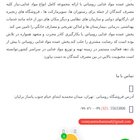
پخش عمده مواد غذایی رومياني با ارائه مجموعه كامل انواع مواد غذایی،نياز كليه
مصرف كنندگان از جمله برای رستوران ها، سوپرمارکت ها ، فروشگاه های زنجیره
ای ،ارگانهای دولتی و سازمان های نظامی و دیگر مکان های دور از خانه مانند خدمات
بهداشتی ،درمانی ،بیمارستان ها و اماکن تفریحی و مصارف خانگي را تامین مي كند.
پخش عمده مواد غذایی رومياني با بكارگيري كادر مجرب و متعهد همواره در تلاش
بوده است كه رضايت مشتري را جلب كند.پخش عمده مواد غذایی رومياني با بيش از
يك دهه فعاليت مستمر در زمينه تهيه و توزيع مواد غذایی در سراسر كشور،توانسته
است محبوبيت بالايي در بين مصرف كنندگان به دست بياورد.
تماس با ما
آدرس فروشگاه رومیانی : تهران، ميدان محمديه ابتداي خيام جنوب پاساژ برليان
021-
55633806 | ٠٩٩٠٧٦٠٠٠٣٩
romiyanimohammad@gmail.com
اینستاگرام
تلگرام
0