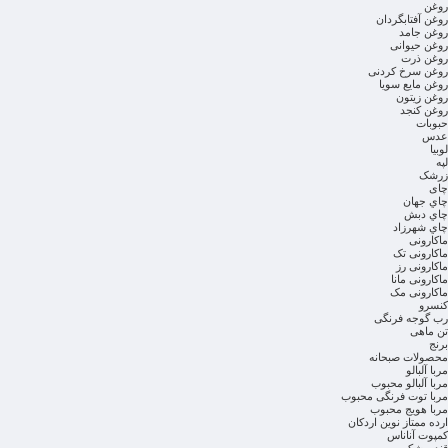
روغن
روغن آفتابگردان
روغن جامد
روغن حیوانی
روغن ذرت
روغن سرخ کردنی
روغن مایع سویا
روغن زیتون
روغن کنجد
حبوبات
عدس
لوبیا
لپه
زرشک
چای
چاي جهان
چاي دبش
چاي شهرزاد
ماکارونی
ماکارونی تک
ماکارونی رز
ماکارونی مانا
ماکارونی مک
کنسرو
رب گوجه فرنگی
تن ماهی
برنج
محصولات صبحانه
مربا آلبالو
مربا آلبالو محبوب
مربا توت فرنگی محبوب
مربا هویج محبوب
ارده ممتاز نوین اردکان
کمپوت آناناس