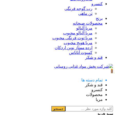
کنسرو
رب گوجه فرنگی
تن ماهی
برنج
محصولات صبحانه
مربا آلبالو
مربا آلبالو محبوب
مربا توت فرنگی محبوب
مربا هویج محبوب
ارده ممتاز نوین اردکان
کمپوت آناناس
قند و شکر
0
تمام دسته ها
قند و شکر
کنسرو
محصولات
مربا
جستجو
سبد خرید