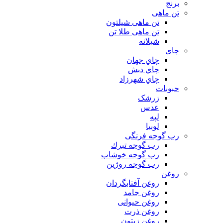
برنج
تن ماهی
تن ماهی شیلتون
تن ماهی طلا تن
شیلانه
چای
چاي جهان
چاي دبش
چاي شهرزاد
حبوبات
زرشک
عدس
لپه
لوبیا
رب گوجه فرنگی
رب گوجه تبرك
رب گوجه خوشاب
رب گوجه روژین
روغن
روغن آفتابگردان
روغن جامد
روغن حیوانی
روغن ذرت
روغن زیتون