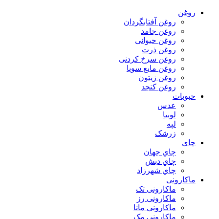
روغن
روغن آفتابگردان
روغن جامد
روغن حیوانی
روغن ذرت
روغن سرخ کردنی
روغن مایع سویا
روغن زیتون
روغن کنجد
حبوبات
عدس
لوبیا
لپه
زرشک
چای
چاي جهان
چاي دبش
چاي شهرزاد
ماکارونی
ماکارونی تک
ماکارونی رز
ماکارونی مانا
ماکارونی مک