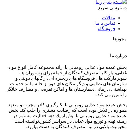
بسته بندی زیبا
دسترسی سریع
مقالات
تماس با ما
فروشگاه
مجوزها
درباره ما
پخش عمده مواد غذایی رومياني با ارائه مجموعه كامل انواع مواد
غذایی،نياز كليه مصرف كنندگان از جمله برای رستوران ها،
سوپرمارکت ها ، فروشگاه های زنجیره ای ،ارگانهای دولتی و
سازمان های نظامی و دیگر مکان های دور از خانه مانند خدمات
بهداشتی ،درمانی ،بیمارستان ها و اماکن تفریحی و مصارف خانگي
را تامین مي كند.
پخش عمده مواد غذایی رومياني با بكارگيري كادر مجرب و متعهد
همواره در تلاش بوده است كه رضايت مشتري را جلب كند.پخش
عمده مواد غذایی رومياني با بيش از يك دهه فعاليت مستمر در
زمينه تهيه و توزيع مواد غذایی در سراسر كشور،توانسته است
محبوبيت بالايي در بين مصرف كنندگان به دست بياورد.