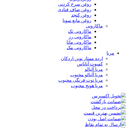
روغن سرخ کردنی
روغن صاف قنادی
روغن کنجد
روغن مایع سویا
ماکارونی
ماکارونی تک
ماکارونی رز
ماکارونی مانا
ماکارونی مک
مربا
ارده ممتاز نوین اردکان
کمپوت آناناس
مربا آلبالو
مربا آلبالو محبوب
مربا توت فرنگی محبوب
مربا هویج محبوب
تحویل اکسپرس
ضمانت بازگشت
پرداخت در محل
تضمین بهترین قیمت
ضمانت اصل بودن
ارسال به تمام نقاط